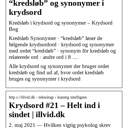
“kredsløb” og synonymer i
krydsord
Kredsløb i krydsord og synonymer – Krydsord
Bog
Kredsløb Synonymer · “kredsløb” løser de
følgende krydsordord · krydsord og synonymer
med ordet “kredsløb” · synonym för kredsløb og
relaterede ord · andre ord i 8 …
Alle krydsord og synonymer der bruger ordet
kredsløb og find ud af, hvor ordet kredsløb
bruges og synonymer i krydsord
http s://illvid.dk › teknologi › kunstig intelligens
Krydsord #21 – Helt ind i
sindet | illvid.dk
2. maj 2021 — Hvilken vigtig psykolog skrev