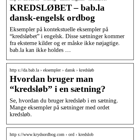
KREDSLØBET – bab.la
dansk-engelsk ordbog
Eksempler på kontekstuelle eksempler på
“kredsløbet” i engelsk. Disse sætninger kommer
fra eksterne kilder og er måske ikke nøjagtige.
bab.la kan ikke holdes …
http s://da.bab.la › eksempler › dansk › kredsløb
Hvordan bruger man
“kredsløb” i en sætning?
Se, hvordan du bruger kredsløb i en sætning.
Mange eksempler på sætninger med ordet
kredsløb.
http s://www.krydsordbog.com › ord › kredslob