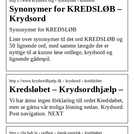
http s://www.krydsord.org › synonymer › kredslob
Synonymer for KREDSLØB –
Krydsord
Synonymer for KREDSLØB
Liste over synonymer til det ord KREDSLØB og
50 lignende ord, med samme længde der er
nyttige til at kunne løse ordlege, krydsord og
lignende gådespil.
http s://www.krydsordhjælp.dk › krydsord › kredslobet
Kredsløbet – Krydsordhjælp –
Vi har ännu ingen förklaring till ordet Kredsløbet,
men se gärna vår troliga lösning nedan. Krydsord.
Post navigation. NEXT
http s://da.bab.la › ordbog › dansk-engelsk › kredsløbet