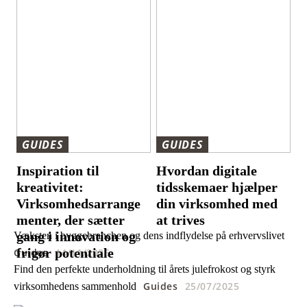
GUIDES
GUIDES
Inspiration til
Hvordan digitale
kreativitet:
tidsskemaer hjælper
Virksomhedsarrange
din virksomhed med
menter, der sætter
at trives
gang i innovation og
Væksten i byggebranchen og dens indflydelse på erhvervslivet
frigør potentiale
Guides
14/11/2025
Find den perfekte underholdning til årets julefrokost og styrk
Guides
25/07/2025
virksomhedens sammenhold