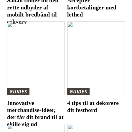
Sådan finder du den
Accepter
rette udbyder af
kortbetalinger med
mobilt bredbånd til
lethed
erhverv
GUIDES
GUIDES
Innovative
4 tips til at dekorere
merchandise-idéer,
dit festbord
der får dit brand til at
skille sig ud